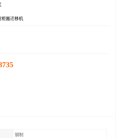
区
货柜搬迁移机
8735
钢制