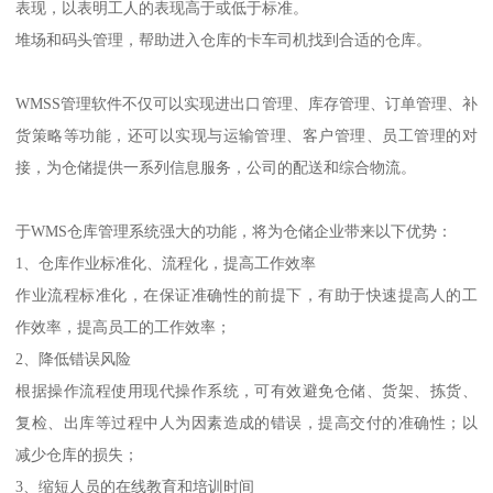
库存跟踪，可以使用成熟的跟踪系统，包括射频识别(RFID)、自动
识别和数据采集(AIDC)和条码扫描器，以确保当货物需要移动时，
可以轻松找到它们。
收货和放货，可以实现库存的放货和取货，通常采用 "按灯取
货 "或 "按声取货 "技术，以帮助仓库工人定位货物。
拣货和打包，包括分区拣货、波浪拣货和批量拣货。仓库工人还可
以利用批次分区和任务交错功能，引导拣货包装任务以更有效的方
式进行。
发货，使wms仓储管理软件能够在发货前发送提货单（B/L），生成
发货的装箱单和收据，并向收货人提前发送发货通知。
劳动管理，通过使用关键绩效指标(KPIs)，帮助仓库经理监看工人的
表现，以表明工人的表现高于或低于标准。
堆场和码头管理，帮助进入仓库的卡车司机找到合适的仓库。