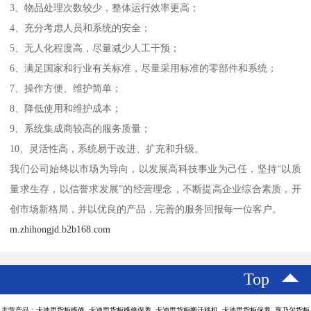
3、物品处理次数较少，整体运行效率更高；
4、充分考虑人员和系统的安全；
5、无人化程度高，尽量减少人工干预；
6、满足国家和行业有关标准，尽量采用标准的零部件和系统；
7、操作方便、维护简单；
8、降低使用和维护成本；
9、系统集成商较高的服务质量；
10、灵活性高，系统易于改进、扩充和升级。
我们公司始终以市场为导向，以发展高科技事业为己任，坚持“以质
量求生存，以信誉求发展”的经营理念，不断提高企业综合素质，开
创市场新格局，并以优良的产品，完善的服务回报每一位客户。
m.zhihongjd.b2b168.com
Top
主营产品：卡迪思货柜维修 卡迪思货柜维修保养 卡迪思货柜搬迁移机 卡迪思货柜保养 亨乃尔货柜