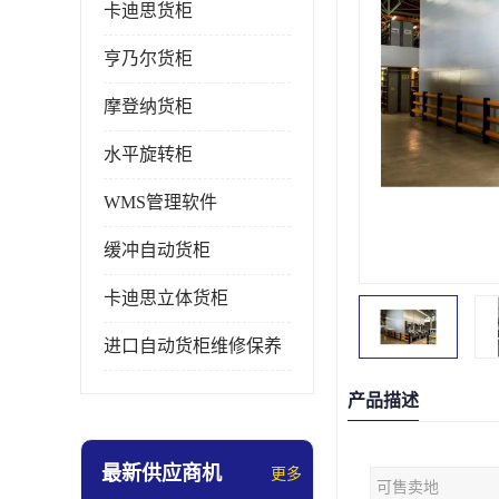
卡迪思货柜
亨乃尔货柜
摩登纳货柜
水平旋转柜
WMS管理软件
缓冲自动货柜
卡迪思立体货柜
进口自动货柜维修保养
产品描述
最新供应商机
更多
可售卖地