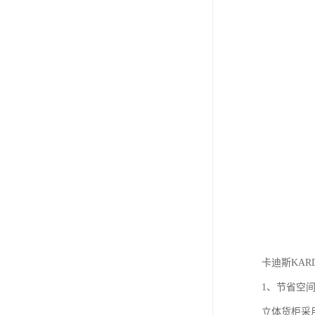
卡迪斯KA
1、节省空
立体货柜采