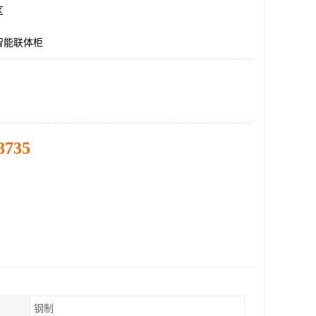
区
智能联体柜
8735
钢制