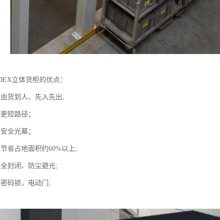
DEX立体货柜的优点：
：由货到人、先入先出;
：更短路径；
：安全光幕；
节省占地面积约60%以上;
：全封闭、防尘避光;
：密码锁，电动门;
。