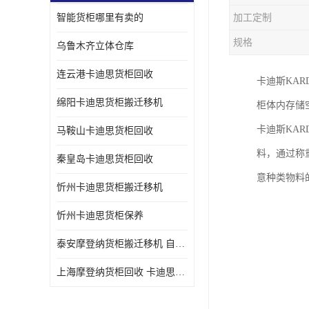
智能货柜哪里有卖的
加工定制
规格
乌鲁木齐立体仓库
连云港卡迪思货柜回收
卡迪斯KA
绵阳卡迪思货柜搬迁移机
柜体内存储
卡迪斯KA
马鞍山卡迪思货柜回收
料，通过称
秦皇岛卡迪思货柜回收
意种类物料
忻州卡迪思货柜搬迁移机
忻州卡迪思货柜保养
泰安摩登纳货柜搬迁移机 自动立体仓储货柜回收
上海摩登纳货柜回收 卡迪思货柜回收