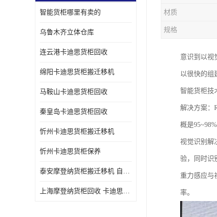
智能货柜哪里有卖的
材质
规格
乌鲁木齐立体仓库
连云港卡迪思货柜回收
意识到以视
绵阳卡迪思货柜搬迁移机
以很快的组
智能货柜技
马鞍山卡迪思货柜回收
解决方案：
秦皇岛卡迪思货柜回收
概是95~98
忻州卡迪思货柜搬迁移机
视觉识别解
忻州卡迪思货柜保养
验，同时识别
泰安摩登纳货柜搬迁移机 自动立体仓储货柜回收
重力感应与
上海摩登纳货柜回收 卡迪思货柜回收
率。