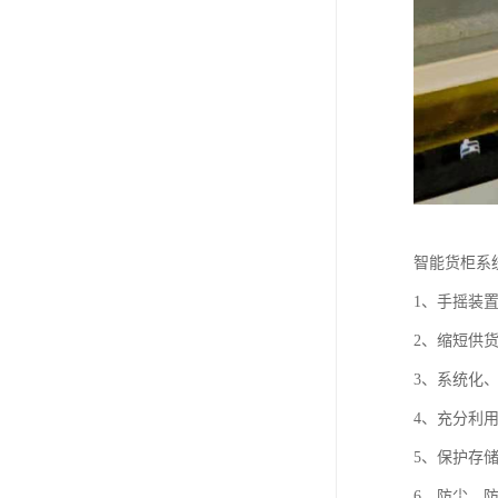
智能货柜系
1、手摇装
2、缩短供
3、系统化
4、充分利
5、保护存
6、防尘、