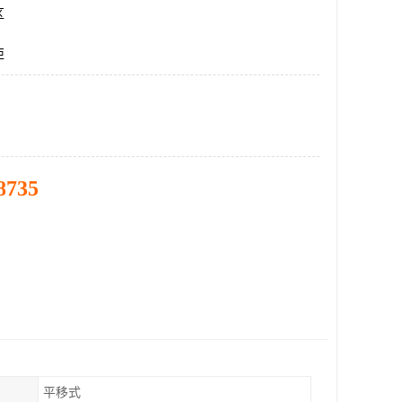
区
柜
8735
平移式