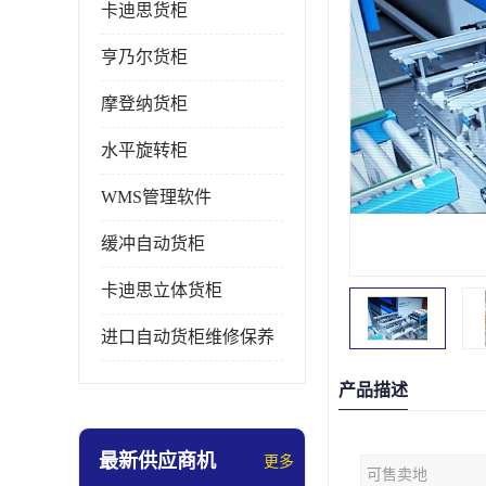
卡迪思货柜
亨乃尔货柜
摩登纳货柜
水平旋转柜
WMS管理软件
缓冲自动货柜
卡迪思立体货柜
进口自动货柜维修保养
产品描述
最新供应商机
更多
可售卖地