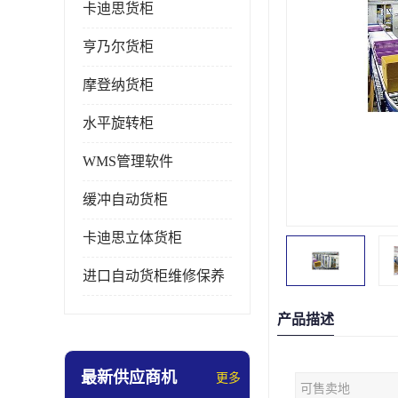
卡迪思货柜
亨乃尔货柜
摩登纳货柜
水平旋转柜
WMS管理软件
缓冲自动货柜
卡迪思立体货柜
进口自动货柜维修保养
产品描述
最新供应商机
更多
可售卖地