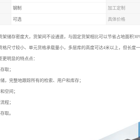
钢制
加工定制
可选
具体价格
货架储存密度大，货架间不设通道，与固定货架相比可以节省占地面积30%
货格尺寸较小、单元货格承载量小，多层库的高度可达4米以上，但长度一
柜更明显的特点点：
误存取；
存储，完整地跟踪所有的检索、用户和库存；
间和空间；
作流程；
全存取。