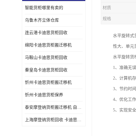
智能货柜哪里有卖的
材质
规格
乌鲁木齐立体仓库
连云港卡迪思货柜回收
水平旋转式
绵阳卡迪思货柜搬迁移机
性大、单元
水平旋转货
马鞍山卡迪思货柜回收
1、准确无
秦皇岛卡迪思货柜回收
2、计算机
忻州卡迪思货柜搬迁移机
3、节约时
忻州卡迪思货柜保养
4、优化工
泰安摩登纳货柜搬迁移机 自动立体仓储货柜回收
5、实现安
上海摩登纳货柜回收 卡迪思货柜回收