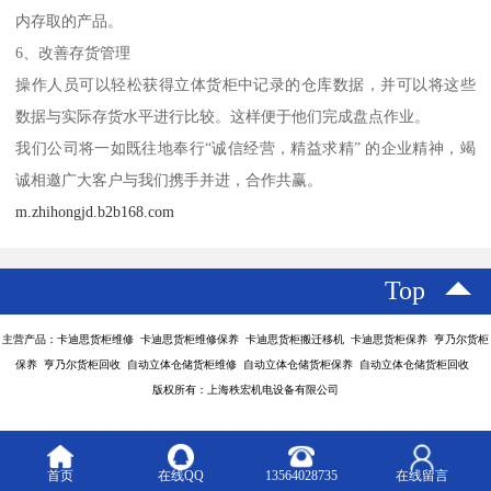
内存取的产品。
6、改善存货管理
操作人员可以轻松获得立体货柜中记录的仓库数据，并可以将这些
数据与实际存货水平进行比较。这样便于他们完成盘点作业。
我们公司将一如既往地奉行“诚信经营，精益求精” 的企业精神，竭
诚相邀广大客户与我们携手并进，合作共赢。
m.zhihongjd.b2b168.com
Top
主营产品：卡迪思货柜维修 卡迪思货柜维修保养 卡迪思货柜搬迁移机 卡迪思货柜保养 亨乃尔货柜
保养 亨乃尔货柜回收 自动立体仓储货柜维修 自动立体仓储货柜保养 自动立体仓储货柜回收
版权所有：上海秩宏机电设备有限公司
首页
在线QQ
13564028735
在线留言