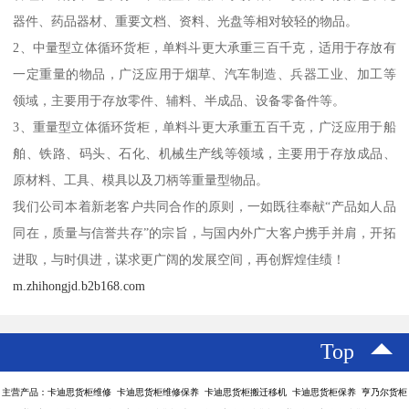
器件、药品器材、重要文档、资料、光盘等相对较轻的物品。
2、中量型立体循环货柜，单料斗更大承重三百千克，适用于存放有
一定重量的物品，广泛应用于烟草、汽车制造、兵器工业、加工等
领域，主要用于存放零件、辅料、半成品、设备零备件等。
3、重量型立体循环货柜，单料斗更大承重五百千克，广泛应用于船
舶、铁路、码头、石化、机械生产线等领域，主要用于存放成品、
原材料、工具、模具以及刀柄等重量型物品。
我们公司本着新老客户共同合作的原则，一如既往奉献“产品如人品
同在，质量与信誉共存”的宗旨，与国内外广大客户携手并肩，开拓
进取，与时俱进，谋求更广阔的发展空间，再创辉煌佳绩！
m.zhihongjd.b2b168.com
Top
主营产品：卡迪思货柜维修 卡迪思货柜维修保养 卡迪思货柜搬迁移机 卡迪思货柜保养 亨乃尔货柜