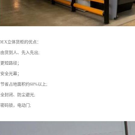
DEX立体货柜的优点：
：由货到人、先入先出;
：更短路径；
：安全光幕；
节省占地面积约60%以上;
：全封闭、防尘避光;
：密码锁，电动门;
。