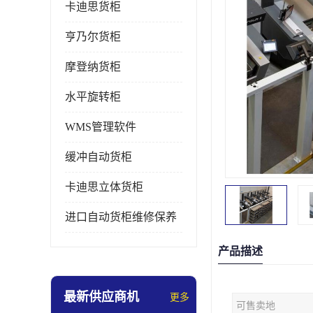
卡迪思货柜
亨乃尔货柜
摩登纳货柜
水平旋转柜
WMS管理软件
缓冲自动货柜
卡迪思立体货柜
进口自动货柜维修保养
产品描述
最新供应商机
更多
可售卖地