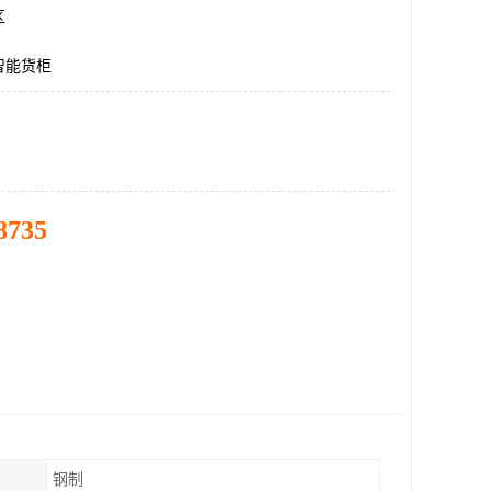
区
智能货柜
8735
钢制