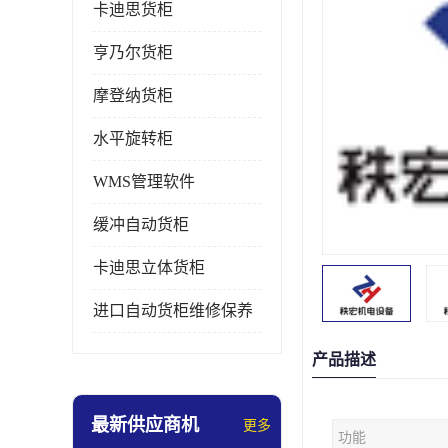
卡迪思货柜
亨乃尔货柜
摩登纳货柜
水平旋转柜
WMS管理软件
缓冲自动货柜
卡迪思立体货柜
进口自动货柜维修保养
产品描述
最新供应商机
更多
功能