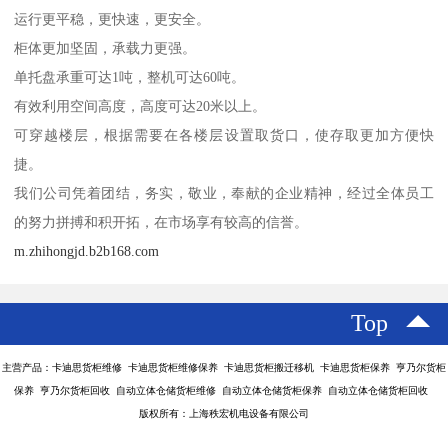
运行更平稳，更快速，更安全。
柜体更加坚固，承载力更强。
单托盘承重可达1吨，整机可达60吨。
有效利用空间高度，高度可达20米以上。
可穿越楼层，根据需要在各楼层设置取货口，使存取更加方便快
捷。
我们公司凭着团结，务实，敬业，奉献的企业精神，经过全体员工
的努力拼搏和积开拓，在市场享有较高的信誉。
m.zhihongjd.b2b168.com
Top
主营产品：卡迪思货柜维修 卡迪思货柜维修保养 卡迪思货柜搬迁移机 卡迪思货柜保养 亨乃尔货柜
保养 亨乃尔货柜回收 自动立体仓储货柜维修 自动立体仓储货柜保养 自动立体仓储货柜回收
版权所有：上海秩宏机电设备有限公司