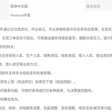
简体中文版
版本类型
Windows环境
软件通过对仓库库位、作业单元、作业单据和指令的全条码化管理，实现实
。实现订单库存可视化、可根据运输安排提前备货，缓解仓库压力，提升
软件的特点：
系统支持采购入库、生产入库、销售退回、收款退回、借入入库、借出退回
库、借入退货等出库方式。
系统软件支持多仓库和多所有者管理。
测库存上限（商品积压）和库存下限（商品短缺）。
善的报表功能，可随时查询或打印各种报表，为决策提供服务。
态和静态库存。
C检验、转库、货物属性调整、包装调整、库存调整、库存冻结/解冻等功