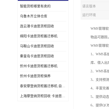
智能货柜哪里有卖的
语言版本
运行环境
乌鲁木齐立体仓库
连云港卡迪思货柜回收
WMS管理
绵阳卡迪思货柜搬迁移机
物品可跟踪
WMS管理
马鞍山卡迪思货柜回收
1、WMS
秦皇岛卡迪思货柜回收
库、借入出
忻州卡迪思货柜搬迁移机
2、WMS
忻州卡迪思货柜保养
3、支持预
泰安摩登纳货柜搬迁移机 自动立体仓储货柜回收
4、丰富完
上海摩登纳货柜回收 卡迪思货柜回收
5、提供动
6、提供Q