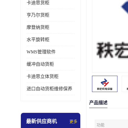
卡迪思货柜
亨乃尔货柜
摩登纳货柜
水平旋转柜
WMS管理软件
缓冲自动货柜
卡迪思立体货柜
进口自动货柜维修保养
产品描述
最新供应商机
更多
功能