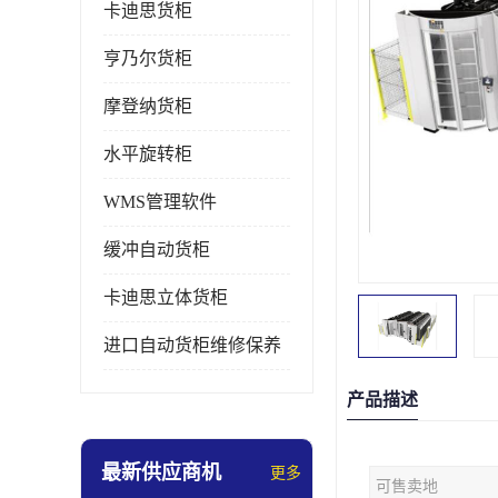
卡迪思货柜
亨乃尔货柜
摩登纳货柜
水平旋转柜
WMS管理软件
缓冲自动货柜
卡迪思立体货柜
进口自动货柜维修保养
产品描述
最新供应商机
更多
可售卖地