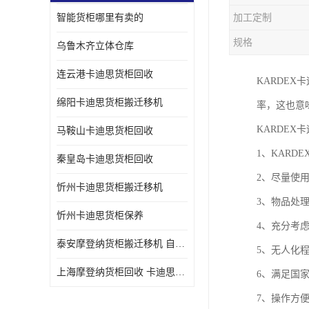
智能货柜哪里有卖的
加工定制
规格
乌鲁木齐立体仓库
连云港卡迪思货柜回收
KARDE
绵阳卡迪思货柜搬迁移机
率，这也意
KARDE
马鞍山卡迪思货柜回收
1、KAR
秦皇岛卡迪思货柜回收
2、尽量使
忻州卡迪思货柜搬迁移机
3、物品处
忻州卡迪思货柜保养
4、充分考
泰安摩登纳货柜搬迁移机 自动立体仓储货柜回收
5、无人化
上海摩登纳货柜回收 卡迪思货柜回收
6、满足国
7、操作方