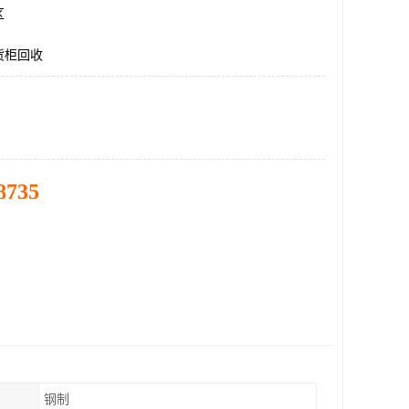
区
货柜回收
8735
钢制