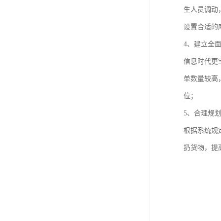
生人员调动
设置合适的
4、建立全
信息时代更
单数量较高
位；
5、合理规
根据系统规
扔货物，提