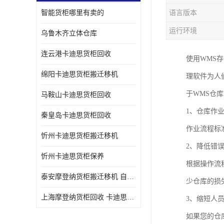
智能货柜哪里有卖的
语言版本
运行环境
乌鲁木齐立体仓库
连云港卡迪思货柜回收
使用WMS
绵阳卡迪思货柜搬迁移机
理软件为人
于WMS仓
马鞍山卡迪思货柜回收
1、仓库作
秦皇岛卡迪思货柜回收
作业流程标
忻州卡迪思货柜搬迁移机
2、降低错
忻州卡迪思货柜保养
根据操作流
泰安摩登纳货柜搬迁移机 自动立体仓储货柜回收
少仓库的损
上海摩登纳货柜回收 卡迪思货柜回收
3、缩短人
如果您的仓