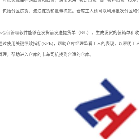
，可以实现库存的放货和取货，通常采用 "按灯取货 "或 "按声取货 "技
，包括分区拣货、波浪拣货和批量拣货。仓库工人还可以利用批次分区和
ms仓储管理软件能够在发货前发送提货单（B/L），生成发货的装箱单和
通过使用关键绩效指标(KPIs)，帮助仓库经理监看工人的表现，以表明
管理，帮助进入仓库的卡车司机找到合适的仓库。