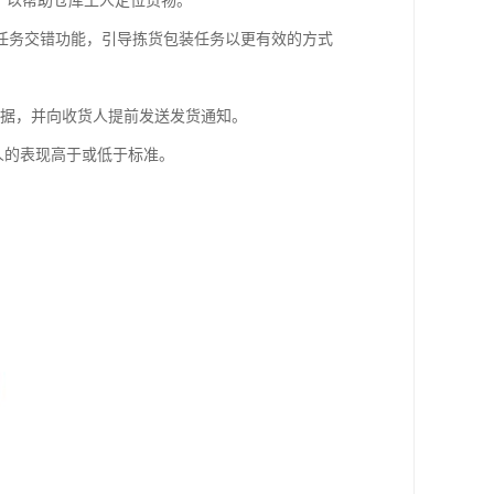
术，以帮助仓库工人定位货物。
任务交错功能，引导拣货包装任务以更有效的方式
收据，并向收货人提前发送发货通知。
工人的表现高于或低于标准。