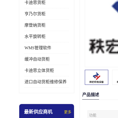
卡迪思货柜
亨乃尔货柜
摩登纳货柜
水平旋转柜
WMS管理软件
缓冲自动货柜
卡迪思立体货柜
进口自动货柜维修保养
产品描述
最新供应商机
更多
功能