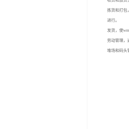
收货和放货
拣货和打包
进行。
发货，使w
劳动管理，
堆场和码头