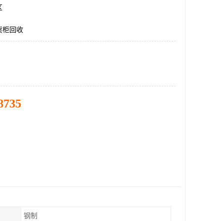
区
货柜回收
8735
钢制