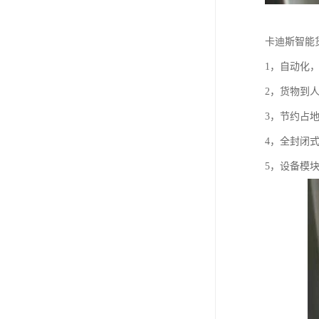
卡迪斯智能
1，自动化
2，货物到
3，节约占
4，全封闭
5，设备模