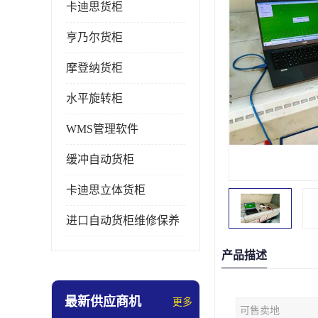
卡迪思货柜
亨乃尔货柜
摩登纳货柜
水平旋转柜
WMS管理软件
缓冲自动货柜
卡迪思立体货柜
进口自动货柜维修保养
产品描述
最新供应商机
更多
可售卖地