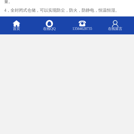
量。
4，全封闭式仓储，可以实现防尘，防火，防静电，恒温恒湿。
5，设备模块化设计，场地适应能力强，安装，移动简单易行。
首页
在线QQ
13564028735
在线留言
KARDEX卡迪斯货柜是替代老式仓储类货架的一种现代化机械存储