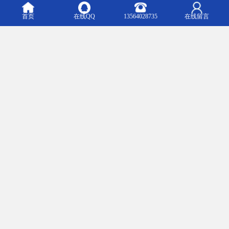
首页
在线QQ
13564028735
在线留言
立体仓库的安装方式：
1、立体仓库比其他的要高。它的高度常在五米以上，高的时候到达
四十米，常见的立体库房一般七～二十五米之间。
2、立体仓库一般是机械化库房。由于货架高度在五米之上，人工很
难对货架做进出货操作，所以要依靠机械工作。立体仓库中的主动
化立体库房， 是一种技术水平高的样式。
3、立体仓库中装备货架有多层。货架高，故称高层货架库房。
我们公司奉行“创意”秉承“客户至上，以人为本、以诚取信、以质取
胜、以新争天下”的质量方针和“正正直直做人，踏踏实实做事”的企
业精神。
m.zhihongjd.b2b168.com