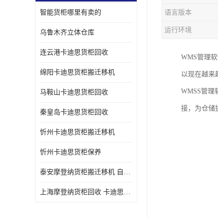
智能货柜哪里有卖的
语言版本
运行环境
乌鲁木齐立体仓库
连云港卡迪思货柜回收
WMS管理
绵阳卡迪思货柜搬迁移机
以现在越来
WMSS管
马鞍山卡迪思货柜回收
接，为仓储
秦皇岛卡迪思货柜回收
忻州卡迪思货柜搬迁移机
忻州卡迪思货柜保养
泰安摩登纳货柜搬迁移机 自动立体仓储货柜回收
上海摩登纳货柜回收 卡迪思货柜回收