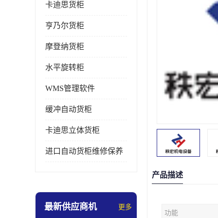
卡迪思货柜
亨乃尔货柜
摩登纳货柜
水平旋转柜
WMS管理软件
缓冲自动货柜
卡迪思立体货柜
进口自动货柜维修保养
产品描述
最新供应商机
更多
功能