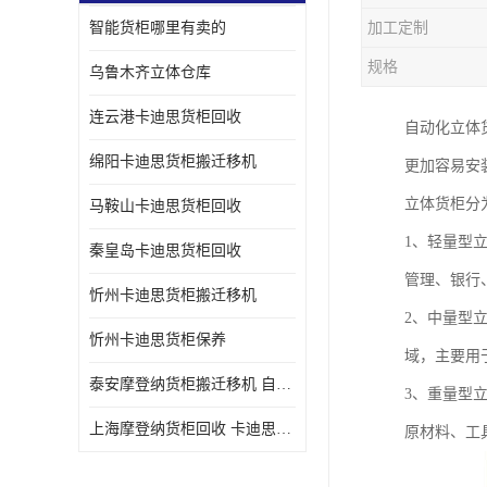
智能货柜哪里有卖的
加工定制
规格
乌鲁木齐立体仓库
连云港卡迪思货柜回收
自动化立体
绵阳卡迪思货柜搬迁移机
更加容易安
立体货柜分
马鞍山卡迪思货柜回收
1、轻量型
秦皇岛卡迪思货柜回收
管理、银行
忻州卡迪思货柜搬迁移机
2、中量型
忻州卡迪思货柜保养
域，主要用
泰安摩登纳货柜搬迁移机 自动立体仓储货柜回收
3、重量型
上海摩登纳货柜回收 卡迪思货柜回收
原材料、工