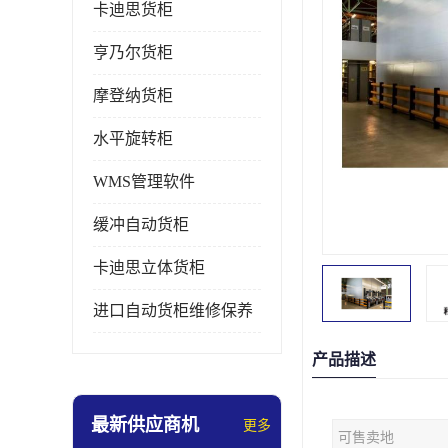
卡迪思货柜
亨乃尔货柜
摩登纳货柜
水平旋转柜
WMS管理软件
缓冲自动货柜
卡迪思立体货柜
进口自动货柜维修保养
产品描述
最新供应商机
更多
可售卖地