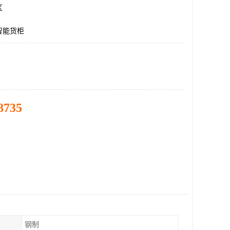
区
智能货柜
8735
钢制