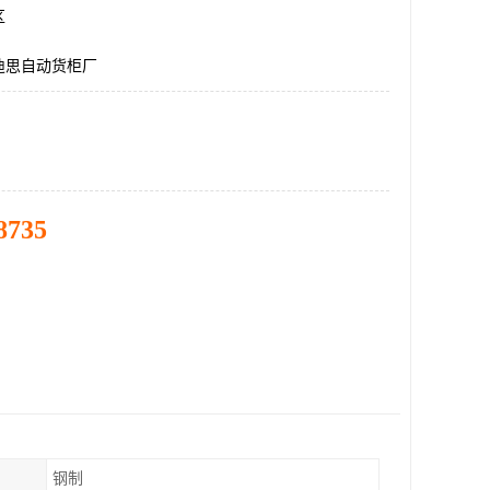
区
迪思自动货柜厂
8735
钢制