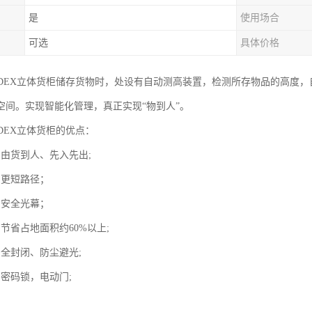
是
使用场合
可选
具体价格
RDEX立体货柜储存货物时，处设有自动测高装置，检测所存物品的高度
空间。实现智能化管理，真正实现“物到人”。
DEX立体货柜的优点：
：由货到人、先入先出;
：更短路径；
：安全光幕；
节省占地面积约60%以上;
：全封闭、防尘避光;
：密码锁，电动门;
。