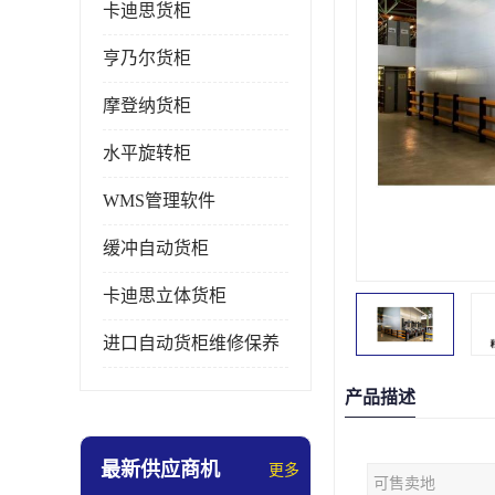
卡迪思货柜
亨乃尔货柜
摩登纳货柜
水平旋转柜
WMS管理软件
缓冲自动货柜
卡迪思立体货柜
进口自动货柜维修保养
产品描述
最新供应商机
更多
可售卖地