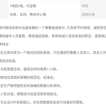
1吨到5吨，可定制
材质
仓库、车间、物流中心等
具体价格
现代物流系统中迅速发展的一个重要组成部分, 它具有节约用地、减轻劳
理和操作人员素质、降低储运损耗、有效地减少流动资金的积压、提高物
术特点：
动化立体仓库为一个相对封闭的系统，只在维修时需要人员进入，其余工
统自动完成。
仓库高度空间，提高空间利用率3-25倍。
业物流及其相关管理的规范化、标准化。
制定生产纲领提供及时准确的数据分析资料。
现人机对话，使物流与信息流有机地结合。
地与企业ERP系统接口，对仓库数据信息进行快速实时更新。