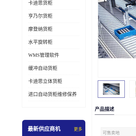
卡迪思货柜
亨乃尔货柜
摩登纳货柜
水平旋转柜
WMS管理软件
缓冲自动货柜
卡迪思立体货柜
进口自动货柜维修保养
产品描述
最新供应商机
更多
可售卖地