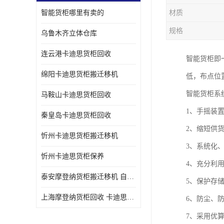
智能货柜哪里有卖的
材质
规格
乌鲁木齐立体仓库
连云港卡迪思货柜回收
智能货柜即
绵阳卡迪思货柜搬迁移机
低，布点位
智能货柜系
马鞍山卡迪思货柜回收
1、手摇装
秦皇岛卡迪思货柜回收
2、缩短供
忻州卡迪思货柜搬迁移机
3、系统化
忻州卡迪思货柜保养
4、充分利
泰安摩登纳货柜搬迁移机 自动立体仓储货柜回收
5、保护存
上海摩登纳货柜回收 卡迪思货柜回收
6、防尘、
7、采用优