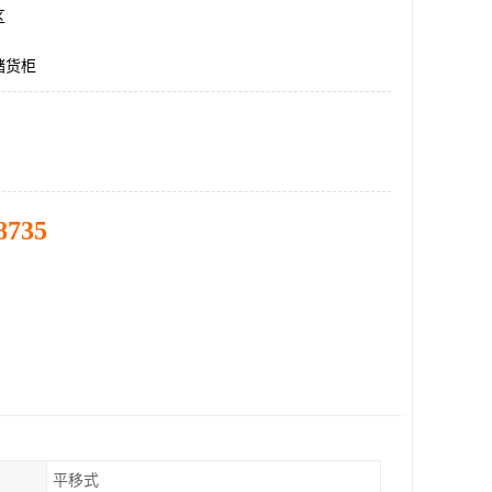
区
储货柜
8735
平移式