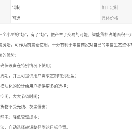
钢制
加工定制
可选
具体价格
一个小型的“场”，有了“场”，便产生了交易的可能。智能货柜占地面积不
置灵活，可作为前置仓使用，十分有利于零售商家对自己的零售生态整体
统的优势：
置确保设备在特别情况下使用；
货周期，并且可提供用户需求定制特别柜型；
、模块化的设计给用户提供更多的选择；
用空间，大大节省时间；
储货物不受光线、灰尘侵害；
防静电；降低管理成本；
算法，自动选择较短路径到达目标位置。