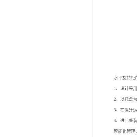
水平旋转柜
1、设计采
2、以托盘
3、在提升
4、进口处
智能化管理