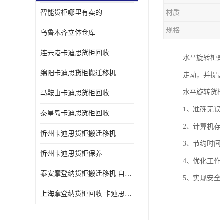
智能货柜哪里有卖的
材质
规格
乌鲁木齐立体仓库
连云港卡迪思货柜回收
水平旋转柜
绵阳卡迪思货柜搬迁移机
走动，并提高
水平旋转货
马鞍山卡迪思货柜回收
1、准确无
秦皇岛卡迪思货柜回收
2、计算机
忻州卡迪思货柜搬迁移机
3、节约时
忻州卡迪思货柜保养
4、优化工
泰安摩登纳货柜搬迁移机 自动立体仓储货柜回收
5、实现安
上海摩登纳货柜回收 卡迪思货柜回收