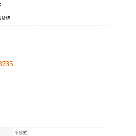
区
转货柜
8735
平移式