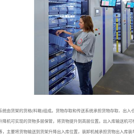
系统由货架的货格(料箱)组成。货物存取和传送系统承担货物存取、出入
升降机可实现的货物多层保管，将货物提升到高层位置。出入库输送机可
等，主要将货物输送到货架升降出入库位置，装卸机械承担货物出入库装