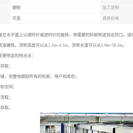
钢制
加工定制
可选
具体价格
是在水平面上以顺时针或逆时针的旋转，将需要的料架转送到出货口。适
准确性。货柜高度可以从2.2m~4.1m，货柜长度可以从5.9m~50.2m。
柜更明显的特点点：
误存取；
存储，完整地跟踪所有的检索、用户和库存；
间和空间；
作流程；
全存取。