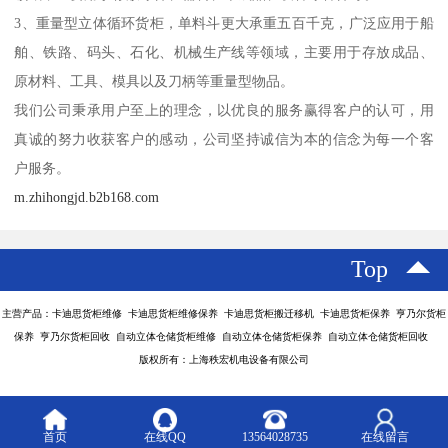
3、重量型立体循环货柜，单料斗更大承重五百千克，广泛应用于船
舶、铁路、码头、石化、机械生产线等领域，主要用于存放成品、
原材料、工具、模具以及刀柄等重量型物品。
我们公司秉承用户至上的理念，以优良的服务赢得客户的认可，用
真诚的努力收获客户的感动，公司坚持诚信为本的信念为每一个客
户服务。
m.zhihongjd.b2b168.com
Top
主营产品：卡迪思货柜维修 卡迪思货柜维修保养 卡迪思货柜搬迁移机 卡迪思货柜保养 亨乃尔货柜
保养 亨乃尔货柜回收 自动立体仓储货柜维修 自动立体仓储货柜保养 自动立体仓储货柜回收
版权所有：上海秩宏机电设备有限公司
首页
在线QQ
13564028735
在线留言