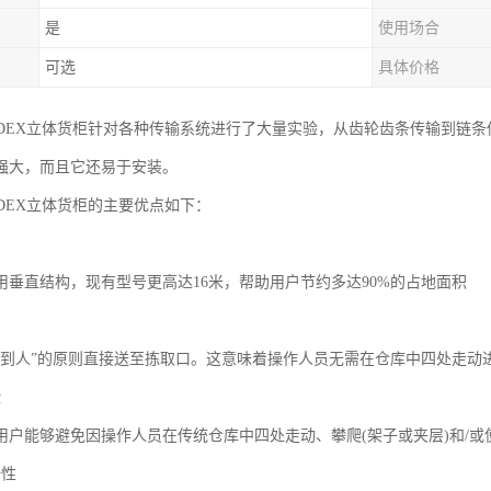
是
使用场合
可选
具体价格
RDEX立体货柜针对各种传输系统进行了大量实验，从齿轮齿条传输到链
强大，而且它还易于安装。
RDEX立体货柜的主要优点如下：
间
用垂直结构，现有型号更高达16米，帮助用户节约多达90%的占地面积
间
货到人”的原则直接送至拣取口。这意味着操作人员无需在仓库中四处走动
险
用户能够避免因操作人员在传统仓库中四处走动、攀爬(架子或夹层)和/
全性