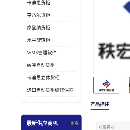
卡迪思货柜
亨乃尔货柜
摩登纳货柜
水平旋转柜
WMS管理软件
缓冲自动货柜
卡迪思立体货柜
进口自动货柜维修保养
产品描述
最新供应商机
更多
可售卖地