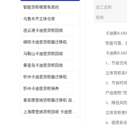
智能货柜哪里有卖的
加工定制
规格
乌鲁木齐立体仓库
连云港卡迪思货柜回收
卡迪斯KA
绵阳卡迪思货柜搬迁移机
性能可靠、
卡迪斯KA
马鞍山卡迪思货柜回收
1、节省空
秦皇岛卡迪思货柜回收
立体货柜采
忻州卡迪思货柜搬迁移机
2、节省时
忻州卡迪思货柜保养
产品按照“
泰安摩登纳货柜搬迁移机 自动立体仓储货柜回收
3、降低风
上海摩登纳货柜回收 卡迪思货柜回收
立体货柜使
4、提高安