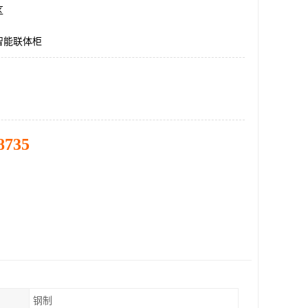
区
智能联体柜
8735
钢制