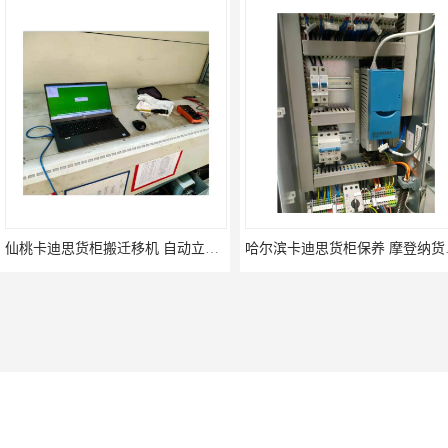
仙桃卡迪思货柜搬迁移机 自动立体仓储货柜回收
哈尔滨