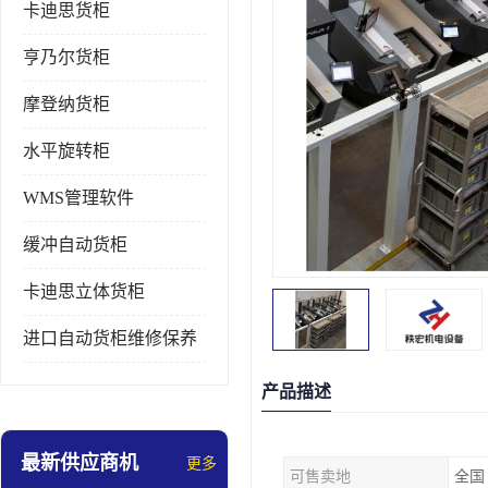
卡迪思货柜
亨乃尔货柜
摩登纳货柜
水平旋转柜
WMS管理软件
缓冲自动货柜
卡迪思立体货柜
进口自动货柜维修保养
产品描述
最新供应商机
更多
可售卖地
全国