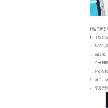
智能货柜系
1、手摇装
2、缩短供
3、系统化
4、充分利
5、保护存
6、防尘、
7、采用优