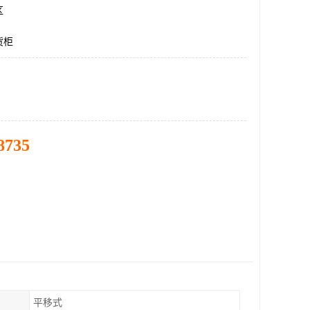
区
货柜
8735
平移式