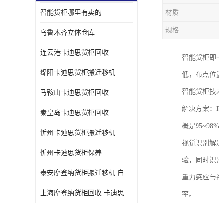
智能货柜哪里有卖的
材质
规格
乌鲁木齐立体仓库
连云港卡迪思货柜回收
智能货柜即
绵阳卡迪思货柜搬迁移机
低，布点位
智能货柜技
马鞍山卡迪思货柜回收
解决方案：
秦皇岛卡迪思货柜回收
概是95~98
忻州卡迪思货柜搬迁移机
视觉识别解
忻州卡迪思货柜保养
验，同时识别
泰安摩登纳货柜搬迁移机 自动立体仓储货柜回收
重力感应与
上海摩登纳货柜回收 卡迪思货柜回收
率。