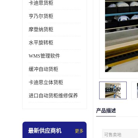
卡迪思货柜
亨乃尔货柜
摩登纳货柜
水平旋转柜
WMS管理软件
缓冲自动货柜
卡迪思立体货柜
进口自动货柜维修保养
产品描述
最新供应商机
更多
可售卖地