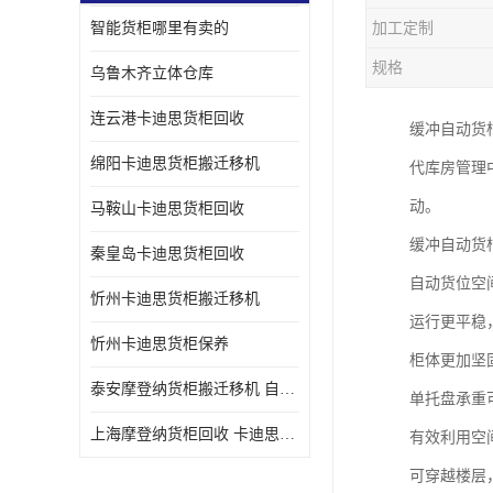
智能货柜哪里有卖的
加工定制
规格
乌鲁木齐立体仓库
连云港卡迪思货柜回收
缓冲自动货
绵阳卡迪思货柜搬迁移机
代库房管理
动。
马鞍山卡迪思货柜回收
缓冲自动货
秦皇岛卡迪思货柜回收
自动货位空
忻州卡迪思货柜搬迁移机
运行更平稳
忻州卡迪思货柜保养
柜体更加坚
泰安摩登纳货柜搬迁移机 自动立体仓储货柜回收
单托盘承重
上海摩登纳货柜回收 卡迪思货柜回收
有效利用空
可穿越楼层