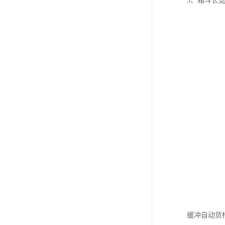
5、箱斗长
缓冲自动货