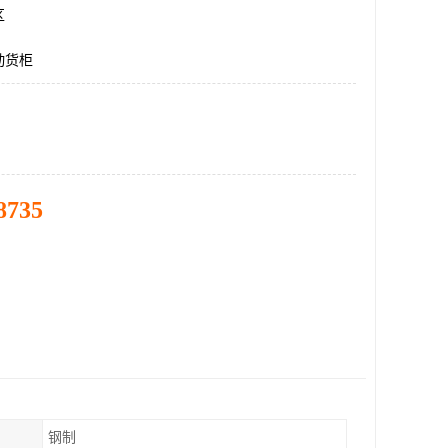
区
动货柜
8735
钢制