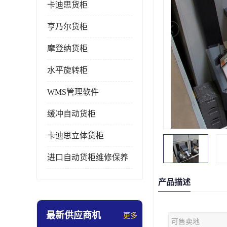
卡迪思货柜
亨乃尔货柜
摩登纳货柜
水平旋转柜
WMS管理软件
缓冲自动货柜
卡迪思立体货柜
进口自动货柜维修保养
产品描述
最新供应商机
更多
可售卖地