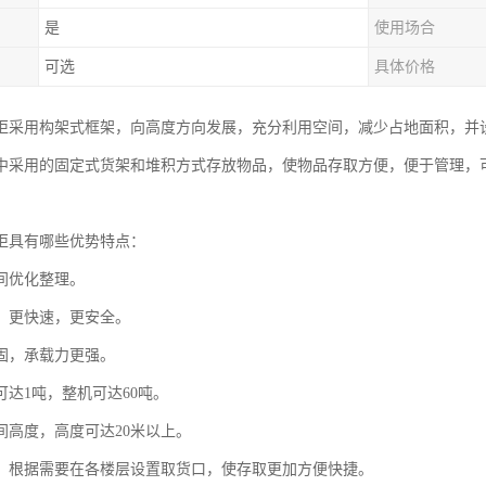
是
使用场合
可选
具体价格
柜采用构架式框架，向高度方向发展，充分利用空间，减少占地面积，并
中采用的固定式货架和堆积方式存放物品，使物品存取方便，便于管理，
柜具有哪些优势特点：
间优化整理。
，更快速，更安全。
固，承载力更强。
可达1吨，整机可达60吨。
间高度，高度可达20米以上。
，根据需要在各楼层设置取货口，使存取更加方便快捷。