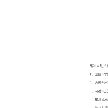
缓冲自动货
1、坚固牢
2、内部形
3、可插入
4、箱斗承