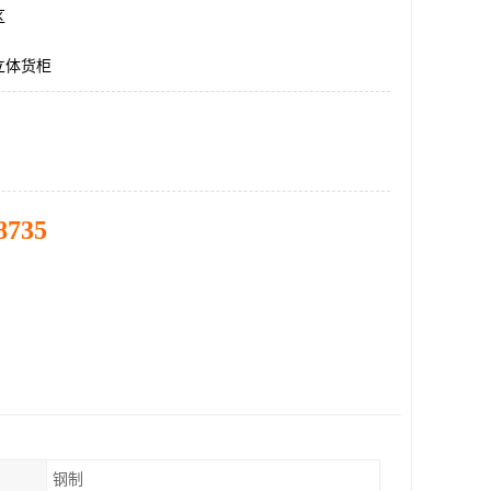
区
立体货柜
8735
钢制