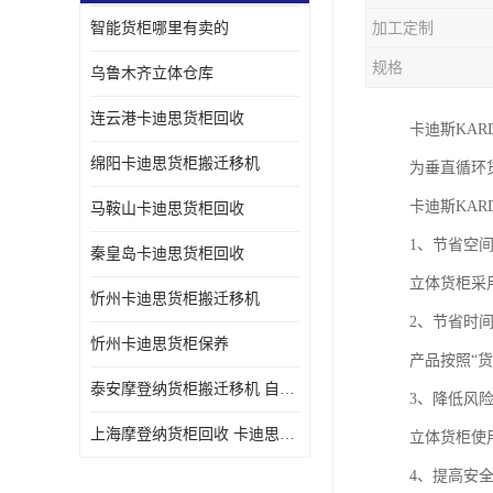
智能货柜哪里有卖的
加工定制
规格
乌鲁木齐立体仓库
连云港卡迪思货柜回收
卡迪斯KA
绵阳卡迪思货柜搬迁移机
为垂直循环
卡迪斯KA
马鞍山卡迪思货柜回收
1、节省空
秦皇岛卡迪思货柜回收
立体货柜采
忻州卡迪思货柜搬迁移机
2、节省时
忻州卡迪思货柜保养
产品按照“
泰安摩登纳货柜搬迁移机 自动立体仓储货柜回收
3、降低风
上海摩登纳货柜回收 卡迪思货柜回收
立体货柜使
4、提高安