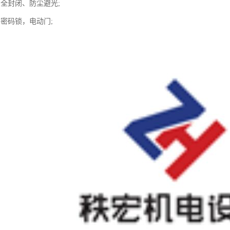
：全封闭、防尘避光;
：密码锁，电动门;
。