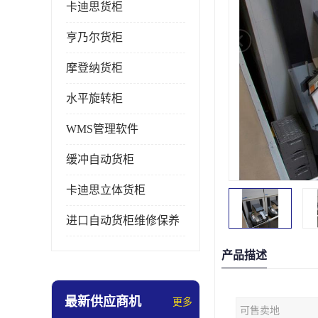
卡迪思货柜
亨乃尔货柜
摩登纳货柜
水平旋转柜
WMS管理软件
缓冲自动货柜
卡迪思立体货柜
进口自动货柜维修保养
产品描述
最新供应商机
更多
可售卖地