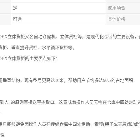
是
使用场合
可选
具体价格
RDEX立体货柜又名自动仓储机、立体货柜等，是现代化仓储的主要设备
货柜、垂直提升货柜、水平循环货柜等。
RDEX立体货柜的主要优点如下：
间
用垂直结构，现有型号更高达16米，帮助用户节约多达90%的占地面积
间
货到人”的原则直接送至拣取口。这意味着操作人员无需在仓库中四处走动
险
用户能够避免因操作人员在传统仓库中四处走动、攀爬(架子或夹层)和/
全性