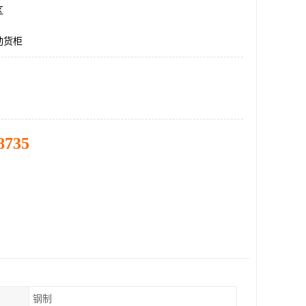
区
动货柜
8735
钢制