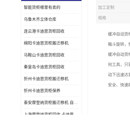
智能货柜哪里有卖的
加工定制
规格
乌鲁木齐立体仓库
连云港卡迪思货柜回收
缓冲自动货
绵阳卡迪思货柜搬迁移机
箱斗旋转，
缓冲自动货
马鞍山卡迪思货柜回收
何工具，只
秦皇岛卡迪思货柜回收
动下迅速达
忻州卡迪思货柜搬迁移机
安全、快速
忻州卡迪思货柜保养
泰安摩登纳货柜搬迁移机 自动立体仓储货柜回收
上海摩登纳货柜回收 卡迪思货柜回收