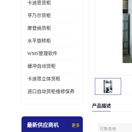
卡迪思货柜
亨乃尔货柜
摩登纳货柜
水平旋转柜
WMS管理软件
缓冲自动货柜
卡迪思立体货柜
进口自动货柜维修保养
产品描述
最新供应商机
更多
可售卖地