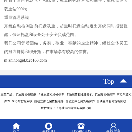
配置丰富的托盘尺寸和载重，配套的托盘容器和辅件，单托盘更大
载重达900kg.
重量管理系统
系统自动检测当前托盘载重，超重时托盘自动退出系统同时报警提
醒，保证托盘和设备处于安全负载范围。
我们公司凭着团结，务实，敬业，奉献的企业精神，经过全体员工
的努力拼搏和积开拓，在市场享有较高的信誉。
m.zhihongjd.b2b168.com
Top
主营产品：卡迪思货柜维修 卡迪思货柜维修保养 卡迪思货柜搬迁移机 卡迪思货柜保养 亨乃尔货柜
保养 亨乃尔货柜回收 自动立体仓储货柜维修 自动立体仓储货柜保养 自动立体仓储货柜回收
版权所有：上海秩宏机电设备有限公司
首页
在线QQ
13564028735
在线留言