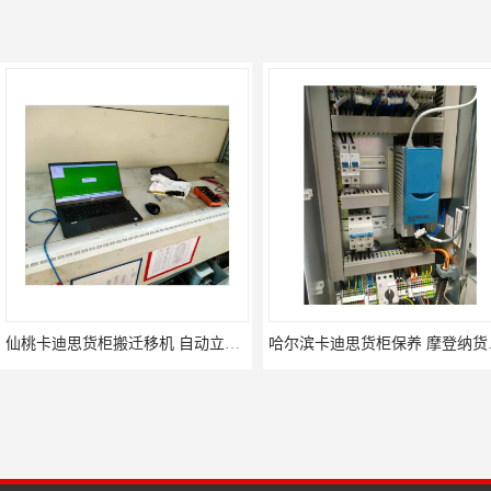
仙桃卡迪思货柜搬迁移机 自动立体仓储货柜回收
哈尔滨