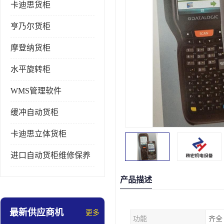
卡迪思货柜
亨乃尔货柜
摩登纳货柜
水平旋转柜
WMS管理软件
缓冲自动货柜
卡迪思立体货柜
进口自动货柜维修保养
产品描述
最新供应商机
更多
功能
齐全