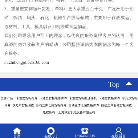
3、重量型立体循环货柜，单料斗更大承重五百千克，广泛应用于船
舶、铁路、码头、石化、机械生产线等领域，主要用于存放成品、
原材料、工具、模具以及刀柄等重量型物品。
我们公司秉承用户至上的理念，以优良的服务赢得客户的认可，用
真诚的努力收获客户的感动，公司坚持诚信为本的信念为每一个客
户服务。
m.zhihongjd.b2b168.com
Top
主营产品：卡迪思货柜维修 卡迪思货柜维修保养 卡迪思货柜搬迁移机 卡迪思货柜保养 亨乃尔货柜
保养 亨乃尔货柜回收 自动立体仓储货柜维修 自动立体仓储货柜保养 自动立体仓储货柜回收
版权所有：上海秩宏机电设备有限公司
首页
在线QQ
13564028735
在线留言