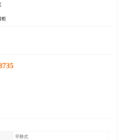
区
转柜
8735
平移式