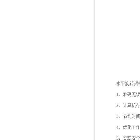
水平旋转货
1、准确无
2、计算机
3、节约时
4、优化工
5、实现安