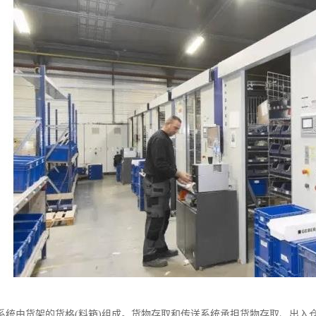
系统由货架的货格(料箱)组成。货物存取和传送系统承担货物存取、出入