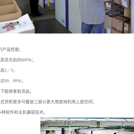
的产品性能：
高至先前的600％；
高2／3；
达99．99％；
况下能够拿取货品；
转式货柜更多可叠放三层以更大限度地利用上层空间；
用多种软件和主机兼容技术。