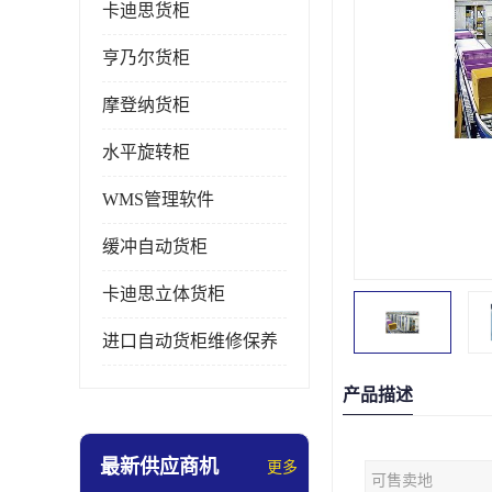
卡迪思货柜
亨乃尔货柜
摩登纳货柜
水平旋转柜
WMS管理软件
缓冲自动货柜
卡迪思立体货柜
进口自动货柜维修保养
产品描述
最新供应商机
更多
可售卖地