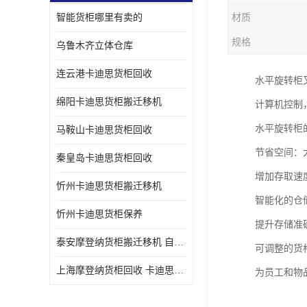
智能货柜哪里有卖的
材质
规格
乌鲁木齐立体仓库
连云港卡迪思货柜回收
水平旋转柜
绵阳卡迪思货柜搬迁移机
计算机控制
水平旋转柜
马鞍山卡迪思货柜回收
节省空间：大
秦皇岛卡迪思货柜回收
增加存取速
忻州卡迪思货柜搬迁移机
智能化的仓
忻州卡迪思货柜保养
提升存储准
泰安摩登纳货柜搬迁移机 自动立体仓储货柜回收
可调整的货
上海摩登纳货柜回收 卡迪思货柜回收
为员工和物