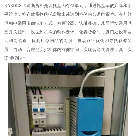
KARDEX卡迪斯货柜是以托盘为存储单元，通过托盘车的升降和水
平运动，将存放货物的托盘取出或送到柜体内合适的货位。在升降
运动中采用准确认址方式，精度较高、认址准确，水平运动采用感
应开关控制，以达到机构的动作要求。储存货物时，进口处设有自
动测高装置，检测所存物品的高度，自动路径优化和寻找存储位
置，自动、合理的安排柜体内存储空间。实现智能化管理，真正实
现“物到人”。