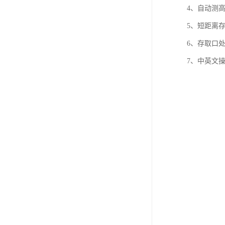
4、自动测
5、短距离
6、存取口
7、中英文