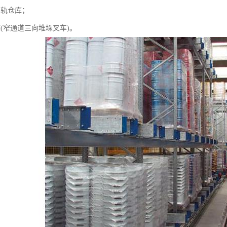
有轨仓库；
(窄通道三向堆垛叉车)。