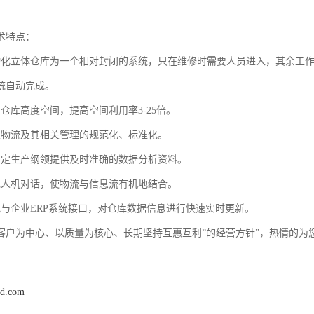
术特点：
动化立体仓库为一个相对封闭的系统，只在维修时需要人员进入，其余工
统自动完成。
仓库高度空间，提高空间利用率3-25倍。
业物流及其相关管理的规范化、标准化。
制定生产纲领提供及时准确的数据分析资料。
现人机对话，使物流与信息流有机地结合。
地与企业ERP系统接口，对仓库数据信息进行快速实时更新。
客户为中心、以质量为核心、长期坚持互惠互利”的经营方针”，热情的为
jd.com