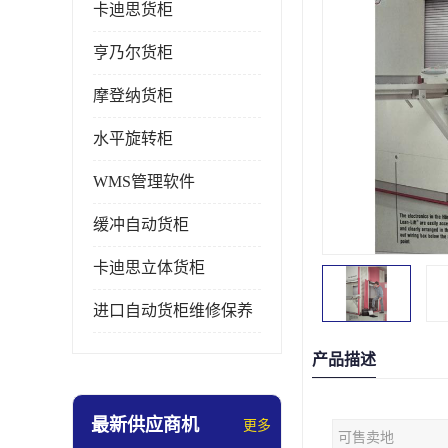
卡迪思货柜
亨乃尔货柜
摩登纳货柜
水平旋转柜
WMS管理软件
缓冲自动货柜
卡迪思立体货柜
进口自动货柜维修保养
产品描述
最新供应商机
更多
可售卖地