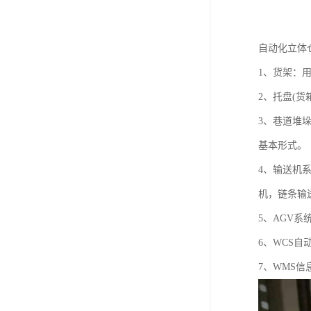
自动化立体
1、货架：
2、托盘(
3、巷道堆
基本形式。
4、输送机
机，链条输
5、AGV
6、WCS
7、WMS