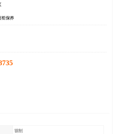
区
货柜保养
8735
钢制