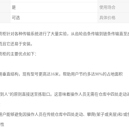
是
使用场合
可选
具体价格
货柜针对各种传输系统进行了大量实验，从齿轮齿条传输到链条传输直至
而且它还易于安装。
货柜的主要优点如下：
间
用垂直结构，现有型号更高达16米，帮助用户节约多达90%的占地面积
间
货到人”的原则直接送至拣取口。这意味着操作人员无需在仓库中四处走动
险
用户能够避免因操作人员在传统仓库中四处走动、攀爬(架子或夹层)和/
全性