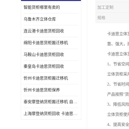
智能货柜哪里有卖的
加工定制
规格
乌鲁木齐立体仓库
连云港卡迪思货柜回收
卡迪思立体
绵阳卡迪思货柜搬迁移机
靠、强大，
卡迪思立体
马鞍山卡迪思货柜回收
1、节省空
秦皇岛卡迪思货柜回收
立体货柜采
忻州卡迪思货柜搬迁移机
2、节省时
忻州卡迪思货柜保养
产品按照“
泰安摩登纳货柜搬迁移机 自动立体仓储货柜回收
3、降低风
上海摩登纳货柜回收 卡迪思货柜回收
立体货柜使
4、提高安