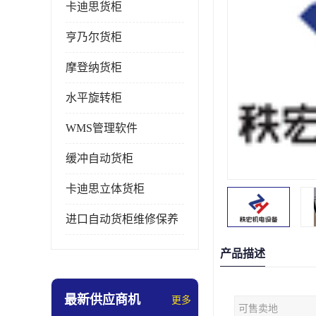
卡迪思货柜
亨乃尔货柜
摩登纳货柜
水平旋转柜
WMS管理软件
缓冲自动货柜
卡迪思立体货柜
进口自动货柜维修保养
产品描述
最新供应商机
更多
可售卖地