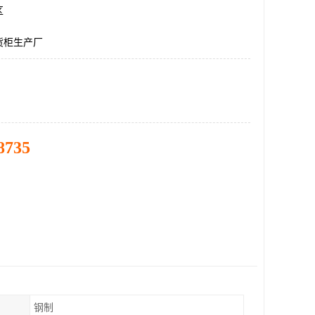
区
货柜生产厂
8735
钢制