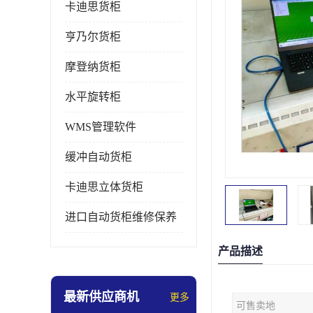
卡迪思货柜
亨乃尔货柜
摩登纳货柜
水平旋转柜
WMS管理软件
缓冲自动货柜
卡迪思立体货柜
进口自动货柜维修保养
产品描述
最新供应商机
更多
可售卖地