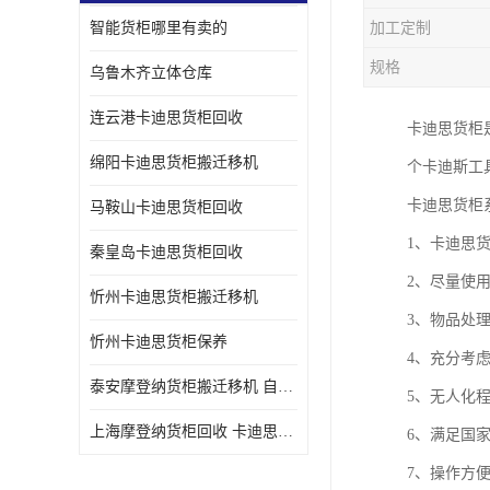
智能货柜哪里有卖的
加工定制
规格
乌鲁木齐立体仓库
连云港卡迪思货柜回收
卡迪思货柜
绵阳卡迪思货柜搬迁移机
个卡迪斯工
卡迪思货柜
马鞍山卡迪思货柜回收
1、卡迪思
秦皇岛卡迪思货柜回收
2、尽量使
忻州卡迪思货柜搬迁移机
3、物品处
忻州卡迪思货柜保养
4、充分考
泰安摩登纳货柜搬迁移机 自动立体仓储货柜回收
5、无人化
上海摩登纳货柜回收 卡迪思货柜回收
6、满足国
7、操作方