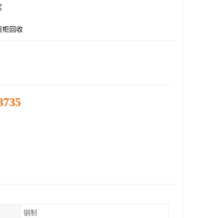
区
货柜回收
8735
钢制