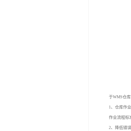
于WMS仓
1、仓库作
作业流程标
2、降低错