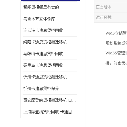
智能货柜哪里有卖的
语言版本
运行环境
乌鲁木齐立体仓库
连云港卡迪思货柜回收
WMS仓储
绵阳卡迪思货柜搬迁移机
规划系统或
WMSS管
马鞍山卡迪思货柜回收
接，为仓储
秦皇岛卡迪思货柜回收
忻州卡迪思货柜搬迁移机
忻州卡迪思货柜保养
泰安摩登纳货柜搬迁移机 自动立体仓储货柜回收
上海摩登纳货柜回收 卡迪思货柜回收