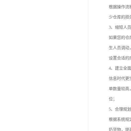
根据操作流
少仓库的损
3、缩短人
如果您的仓
生人员调动
设置合适的
4、建立全
信息时代更
单数量较高
位；
5、合理规
根据系统规
扔货物，提