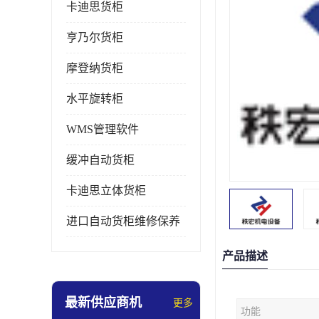
卡迪思货柜
亨乃尔货柜
摩登纳货柜
水平旋转柜
WMS管理软件
缓冲自动货柜
卡迪思立体货柜
进口自动货柜维修保养
产品描述
最新供应商机
更多
功能